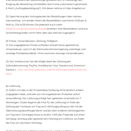
Internetbrowsers den Bestellvorgang abbrechen. Ich bestätige den
Eingang der Bestellung unmittelbar durch eine automatisch generierte
E-Mail („Auftragsbestätigung“). Mit dieser nehme ich das Angebot an.
(5) Speicherung des Vertragstextes bei Bestellungen über meinen
Internetshop : Ich senden Ihnen die Bestelldaten und meine AGB per E-
Mail zu. Die AGB können Sie jederzeit auch unter
https://www.deinewebseite.de/agb
einsehen. Ihre Bestelldaten sind aus
Sicherheitsgründen nicht mehr über das Internet zugänglich.
§3 Preise, Versandkosten, Zahlung, Fälligkeit
(1) Die angegebenen Preise enthalten aktuell keine gesetzliche
Umsatzsteuer, weil ich der Kleinunternehmerregelung unterliege und
sonstige Preisbestandteile. Hinzu kommen etwaige Versandkosten.
(2) Der Verbraucher hat die Möglichkeit der Zahlung per
Sofortüberweisung, PayPal, Kreditkarte( Visa, Mastercard, American
Express ) .
(hier nochmal anpassen, welche Zahlungsmöglichkeiten du
hast)
§4 Lieferung
(1) Sofern ich dies in der Produktbeschreibung nicht deutlich anders
angegeben habe, sind alle von mir angebotenen Produkte sofort
versandfertig. Die Lieferung erfolgt hier spätesten innerhalb von 7
Werktagen. Dabei beginnt die Frist für die Lieferung im Falle der
Zahlung per Vorkasse am Tag nach Zahlungsauftrag an die mit der
Überweisung beauftragte Bank und bei allen anderen Zahlungsarten
am Tag nach Vertragsschluss zu laufen. Fällt das Fristende auf einen
Samstag, Sonntag oder gesetzlichen Feiertag am Lieferort, so endet
die Frist am nächsten Werktag.