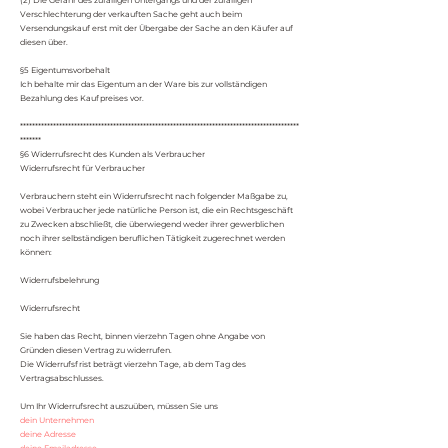
(2) Die Gefahr des zufälligen Untergangs und der zufälligen
Verschlechterung der verkauften Sache geht auch beim
Versendungskauf erst mit der Übergabe der Sache an den Käufer auf
diesen über.
§5 Eigentumsvorbehalt
Ich behalte mir das Eigentum an der Ware bis zur vollständigen
Bezahlung des Kaufpreises vor.
*********************************************************************************************
*******
§6 Widerrufsrecht des Kunden als Verbraucher
Widerrufsrecht für Verbraucher
Verbrauchern steht ein Widerrufsrecht nach folgender Maßgabe zu,
wobei Verbraucher jede natürliche Person ist, die ein Rechtsgeschäft
zu Zwecken abschließt, die überwiegend weder ihrer gewerblichen
noch ihrer selbständigen beruflichen Tätigkeit zugerechnet werden
können:
Widerrufsbelehrung
Widerrufsrecht
Sie haben das Recht, binnen vierzehn Tagen ohne Angabe von
Gründen diesen Vertrag zu widerrufen.
Die Widerrufsfrist beträgt vierzehn Tage, ab dem Tag des
Vertragsabschlusses.
Um Ihr Widerrufsrecht auszuüben, müssen Sie uns
dein Unternehmen
deine Adresse