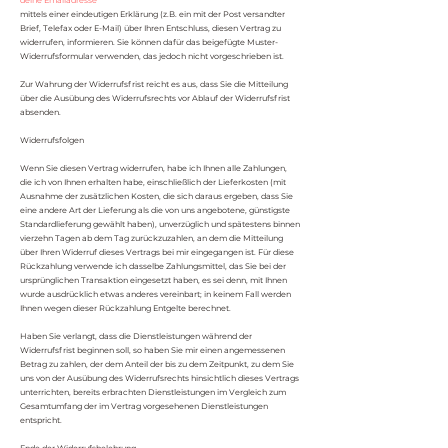
deine Emailadresse
mittels einer eindeutigen Erklärung (z.B. ein mit der Post versandter
Brief, Telefax oder E-Mail) über Ihren Entschluss, diesen Vertrag zu
widerrufen, informieren. Sie können dafür das beigefügte Muster-
Widerrufsformular verwenden, das jedoch nicht vorgeschrieben ist.
Zur Wahrung der Widerrufsfrist reicht es aus, dass Sie die Mitteilung
über die Ausübung des Widerrufsrechts vor Ablauf der Widerrufsfrist
absenden.
Widerrufsfolgen
Wenn Sie diesen Vertrag widerrufen, habe ich Ihnen alle Zahlungen,
die ich von Ihnen erhalten habe, einschließlich der Lieferkosten (mit
Ausnahme der zusätzlichen Kosten, die sich daraus ergeben, dass Sie
eine andere Art der Lieferung als die von uns angebotene, günstigste
Standardlieferung gewählt haben), unverzüglich und spätestens binnen
vierzehn Tagen ab dem Tag zurückzuzahlen, an dem die Mitteilung
über Ihren Widerruf dieses Vertrags bei mir eingegangen ist. Für diese
Rückzahlung verwende ich dasselbe Zahlungsmittel, das Sie bei der
ursprünglichen Transaktion eingesetzt haben, es sei denn, mit Ihnen
wurde ausdrücklich etwas anderes vereinbart; in keinem Fall werden
Ihnen wegen dieser Rückzahlung Entgelte berechnet.
Haben Sie verlangt, dass die Dienstleistungen während der
Widerrufsfrist beginnen soll, so haben Sie mir einen angemessenen
Betrag zu zahlen, der dem Anteil der bis zu dem Zeitpunkt, zu dem Sie
uns von der Ausübung des Widerrufsrechts hinsichtlich dieses Vertrags
unterrichten, bereits erbrachten Dienstleistungen im Vergleich zum
Gesamtumfang der im Vertrag vorgesehenen Dienstleistungen
entspricht.