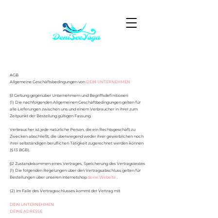
AGB
Allgemeine Geschäftsbedingungen von
DEIN UNTERNEHMEN
§1 Geltung gegenüber Unternehmern und Begriffsdefinitionen
(1) Die nachfolgenden Allgemeinen Geschäftbedingungen gelten für
alle Lieferungen zwischen uns und einem Verbraucher in ihrer zum
Zeitpunkt der Bestellung gültigen Fassung.
Verbraucher ist jede natürliche Person, die ein Rechtsgeschäft zu
Zwecken abschließt, die überwiegend weder ihrer gewerblichen noch
ihrer selbständigen beruflichen Tätigkeit zugerechnet werden können
(§ 13 BGB).
§2 Zustandekommen eines Vertrages, Speicherung des Vertragstextes
(1) Die folgenden Regelungen über den Vertragsabschluss gelten für
Bestellungen über unseren Internetshop
deine Webeite
.
(2) Im Falle des Vertragsschlusses kommt der Vertrag mit
DEIN UNTERNEHMEN
DEINE ADRESSE