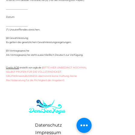
Unterschrift des/der Verbraucher(s) (nur bei Mitteilung auf Papier)
__________________
Datum
__________________
(*) Unzutreffendes streichen.
§8 Gewährleistung
Es gelten die gesetzlichen Gewährleistungsregelungen.
§9 Vertragssprache
Als Vertragssprache steht ausschließlich Deutsch zur Verfügung.
Gratis AGB
erstellt von agb.de (
BITTE HIER UNBEDINGT NOCHMAL
SELBST PRÜFEN FÜR DIE VOLLSTÄNDIGKEIT.
GRLPWRmeetsBUSINESS übernimmt keine Haftung, keine
Rechtsberatung für die Richtigkeit der Angaben!)
Datenschutz
Impressum