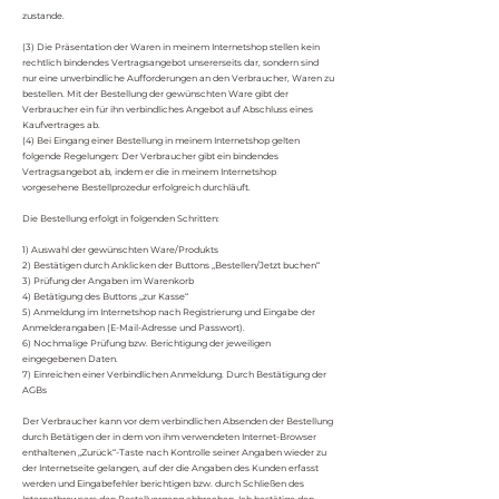
zustande.
(3) Die Präsentation der Waren in meinem Internetshop stellen kein
rechtlich bindendes Vertragsangebot unsererseits dar, sondern sind
nur eine unverbindliche Aufforderungen an den Verbraucher, Waren zu
bestellen. Mit der Bestellung der gewünschten Ware gibt der
Verbraucher ein für ihn verbindliches Angebot auf Abschluss eines
Kaufvertrages ab.
(4) Bei Eingang einer Bestellung in meinem Internetshop gelten
folgende Regelungen: Der Verbraucher gibt ein bindendes
Vertragsangebot ab, indem er die in meinem Internetshop
vorgesehene Bestellprozedur erfolgreich durchläuft.
Die Bestellung erfolgt in folgenden Schritten:
1) Auswahl der gewünschten Ware/Produkts
2) Bestätigen durch Anklicken der Buttons „Bestellen/Jetzt buchen“
3) Prüfung der Angaben im Warenkorb
4) Betätigung des Buttons „zur Kasse“
5) Anmeldung im Internetshop nach Registrierung und Eingabe der
Anmelderangaben (E-Mail-Adresse und Passwort).
6) Nochmalige Prüfung bzw. Berichtigung der jeweiligen
eingegebenen Daten.
7) Einreichen einer Verbindlichen Anmeldung. Durch Bestätigung der
AGBs
Der Verbraucher kann vor dem verbindlichen Absenden der Bestellung
durch Betätigen der in dem von ihm verwendeten Internet-Browser
enthaltenen „Zurück“-Taste nach Kontrolle seiner Angaben wieder zu
der Internetseite gelangen, auf der die Angaben des Kunden erfasst
werden und Eingabefehler berichtigen bzw. durch Schließen des