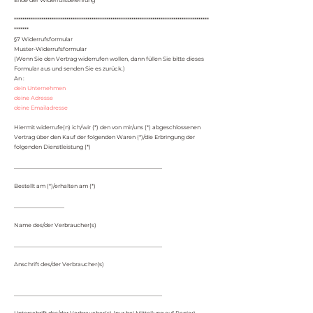
Ende der Widerrufsbelehrung
*********************************************************************************************
*******
§7 Widerrufsformular
Muster-Widerrufsformular
(Wenn Sie den Vertrag widerrufen wollen, dann füllen Sie bitte dieses
Formular aus und senden Sie es zurück.)
An :
dein Unternehmen
deine Adresse
deine Emailadresse
Hiermit widerrufe(n) ich/wir (*) den von mir/uns (*) abgeschlossenen
Vertrag über den Kauf der folgenden Waren (*)/die Erbringung der
folgenden Dienstleistung (*)
_____________________________________________________
Bestellt am (*)/erhalten am (*)
__________________
Name des/der Verbraucher(s)
_____________________________________________________
Anschrift des/der Verbraucher(s)
_____________________________________________________