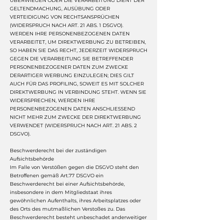
ÜBERWIEGEN ODER DIE VERARBEITUNG DIENT DER
GELTENDMACHUNG, AUSÜBUNG ODER
VERTEIDIGUNG VON RECHTSANSPRÜCHEN
(WIDERSPRUCH NACH ART. 21 ABS. 1 DSGVO).
WERDEN IHRE PERSONENBEZOGENEN DATEN
VERARBEITET, UM DIREKTWERBUNG ZU BETREIBEN,
SO HABEN SIE DAS RECHT, JEDERZEIT WIDERSPRUCH
GEGEN DIE VERARBEITUNG SIE BETREFFENDER
PERSONENBEZOGENER DATEN ZUM ZWECKE
DERARTIGER WERBUNG EINZULEGEN; DIES GILT
AUCH FÜR DAS PROFILING, SOWEIT ES MIT SOLCHER
DIREKTWERBUNG IN VERBINDUNG STEHT. WENN SIE
WIDERSPRECHEN, WERDEN IHRE
PERSONENBEZOGENEN DATEN ANSCHLIESSEND
NICHT MEHR ZUM ZWECKE DER DIREKTWERBUNG
VERWENDET (WIDERSPRUCH NACH ART. 21 ABS. 2
DSGVO).
Beschwerderecht bei der zuständigen
Aufsichtsbehörde
Im Falle von Verstößen gegen die DSGVO steht den
Betroffenen gemäß Art.77 DSGVO ein
Beschwerderecht bei einer Aufsichtsbehörde,
insbesondere in dem Mitgliedstaat ihres
gewöhnlichen Aufenthalts, ihres Arbeitsplatzes oder
des Orts des mutmaßlichen Verstoßes zu. Das
Beschwerderecht besteht unbeschadet anderweitiger