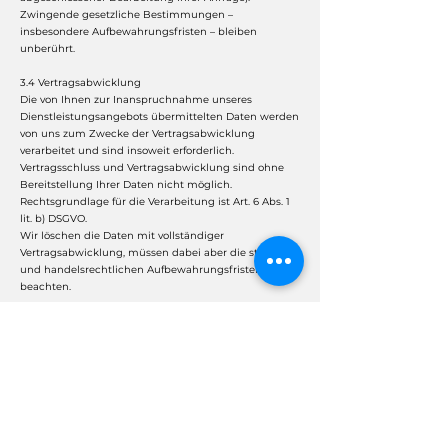
Zwingende gesetzliche Bestimmungen –
insbesondere Aufbewahrungsfristen – bleiben
unberührt.
3.4 Vertragsabwicklung
Die von Ihnen zur Inanspruchnahme unseres
Dienstleistungsangebots übermittelten Daten werden
von uns zum Zwecke der Vertragsabwicklung
verarbeitet und sind insoweit erforderlich.
Vertragsschluss und Vertragsabwicklung sind ohne
Bereitstellung Ihrer Daten nicht möglich.
Rechtsgrundlage für die Verarbeitung ist Art. 6 Abs. 1
lit. b) DSGVO.
Wir löschen die Daten mit vollständiger
Vertragsabwicklung, müssen dabei aber die steuer-
und handelsrechtlichen Aufbewahrungsfristen
beachten.
3.5 Anfrage per E-Mail, Telefon oder Telefax
Wenn Sie uns per E-Mail, Telefon oder Telefax
kontaktieren, wird Ihre Anfrage inklusive aller daraus
hervorgehenden personenbezogenen Daten (Name,
Anfrage) zum Zwecke der Bearbeitung Ihres
Anliegens bei uns gespeichert und verarbeitet. Diese
Daten geben wir nicht ohne Ihre Einwilligung weiter.
Die Verarbeitung dieser Daten erfolgt auf Grundlage