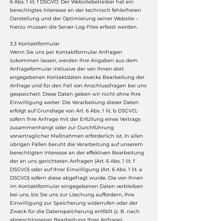
6 Abs. 1 lit. f DSGVO. Der Websitebetreiber hat ein
berechtigtes Interesse an der technisch fehlerfreien
Darstellung und der Optimierung seiner Website –
hierzu müssen die Server-Log-Files erfasst werden.
3.3 Kontaktformular
Wenn Sie uns per Kontaktformular Anfragen
zukommen lassen, werden Ihre Angaben aus dem
Anfrageformular inklusive der von Ihnen dort
angegebenen Kontaktdaten zwecks Bearbeitung der
Anfrage und für den Fall von Anschlussfragen bei uns
gespeichert. Diese Daten geben wir nicht ohne Ihre
Einwilligung weiter. Die Verarbeitung dieser Daten
erfolgt auf Grundlage von Art. 6 Abs. 1 lit. b DSGVO,
sofern Ihre Anfrage mit der Erfüllung eines Vertrags
zusammenhängt oder zur Durchführung
vorvertraglicher Maßnahmen erforderlich ist. In allen
übrigen Fällen beruht die Verarbeitung auf unserem
berechtigten Interesse an der effektiven Bearbeitung
der an uns gerichteten Anfragen (Art. 6 Abs. 1 lit. f
DSGVO) oder auf Ihrer Einwilligung (Art. 6 Abs. 1 lit. a
DSGVO) sofern diese abgefragt wurde. Die von Ihnen
im Kontaktformular eingegebenen Daten verbleiben
bei uns, bis Sie uns zur Löschung auffordern, Ihre
Einwilligung zur Speicherung widerrufen oder der
Zweck für die Datenspeicherung entfällt (z. B. nach
abgeschlossener Bearbeitung Ihrer Anfrage).