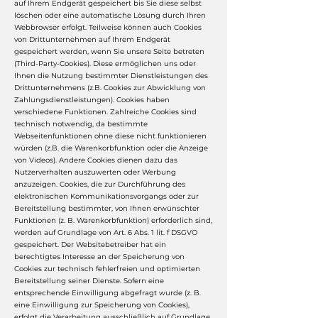
auf Ihrem Endgerät gespeichert bis Sie diese selbst
löschen oder eine automatische Lösung durch Ihren
Webbrowser erfolgt. Teilweise können auch Cookies
von Drittunternehmen auf Ihrem Endgerät
gespeichert werden, wenn Sie unsere Seite betreten
(Third-Party-Cookies). Diese ermöglichen uns oder
Ihnen die Nutzung bestimmter Dienstleistungen des
Drittunternehmens (z.B. Cookies zur Abwicklung von
Zahlungsdienstleistungen). Cookies haben
verschiedene Funktionen. Zahlreiche Cookies sind
technisch notwendig, da bestimmte
Webseitenfunktionen ohne diese nicht funktionieren
würden (z.B. die Warenkorbfunktion oder die Anzeige
von Videos). Andere Cookies dienen dazu das
Nutzerverhalten auszuwerten oder Werbung
anzuzeigen. Cookies, die zur Durchführung des
elektronischen Kommunikationsvorgangs oder zur
Bereitstellung bestimmter, von Ihnen erwünschter
Funktionen (z. B. Warenkorbfunktion) erforderlich sind,
werden auf Grundlage von Art. 6 Abs. 1 lit. f DSGVO
gespeichert. Der Websitebetreiber hat ein
berechtigtes Interesse an der Speicherung von
Cookies zur technisch fehlerfreien und optimierten
Bereitstellung seiner Dienste. Sofern eine
entsprechende Einwilligung abgefragt wurde (z. B.
eine Einwilligung zur Speicherung von Cookies),
erfolgt die Verarbeitung ausschließlich auf Grundlage