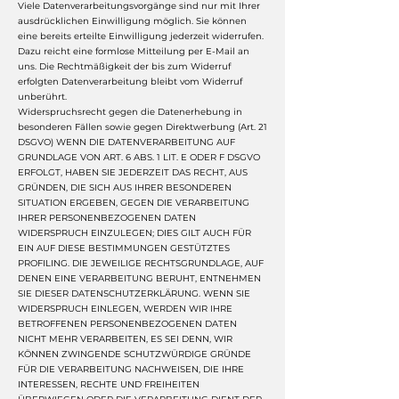
Viele Datenverarbeitungsvorgänge sind nur mit Ihrer
ausdrücklichen Einwilligung möglich. Sie können
eine bereits erteilte Einwilligung jederzeit widerrufen.
Dazu reicht eine formlose Mitteilung per E-Mail an
uns. Die Rechtmäßigkeit der bis zum Widerruf
erfolgten Datenverarbeitung bleibt vom Widerruf
unberührt.
Widerspruchsrecht gegen die Datenerhebung in
besonderen Fällen sowie gegen Direktwerbung (Art. 21
DSGVO) WENN DIE DATENVERARBEITUNG AUF
GRUNDLAGE VON ART. 6 ABS. 1 LIT. E ODER F DSGVO
ERFOLGT, HABEN SIE JEDERZEIT DAS RECHT, AUS
GRÜNDEN, DIE SICH AUS IHRER BESONDEREN
SITUATION ERGEBEN, GEGEN DIE VERARBEITUNG
IHRER PERSONENBEZOGENEN DATEN
WIDERSPRUCH EINZULEGEN; DIES GILT AUCH FÜR
EIN AUF DIESE BESTIMMUNGEN GESTÜTZTES
PROFILING. DIE JEWEILIGE RECHTSGRUNDLAGE, AUF
DENEN EINE VERARBEITUNG BERUHT, ENTNEHMEN
SIE DIESER DATENSCHUTZERKLÄRUNG. WENN SIE
WIDERSPRUCH EINLEGEN, WERDEN WIR IHRE
BETROFFENEN PERSONENBEZOGENEN DATEN
NICHT MEHR VERARBEITEN, ES SEI DENN, WIR
KÖNNEN ZWINGENDE SCHUTZWÜRDIGE GRÜNDE
FÜR DIE VERARBEITUNG NACHWEISEN, DIE IHRE
INTERESSEN, RECHTE UND FREIHEITEN